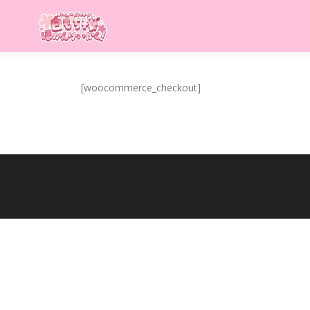
コ
ン
テ
ン
ツ
へ
[woocommerce_checkout]
ス
キ
ッ
プ