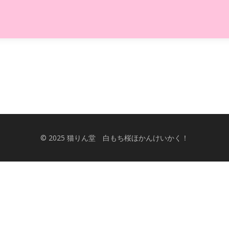
© 2025 猫りん堂 白もち桜ほかんけいかく！