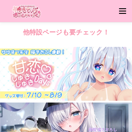
コ
ン
メニュー
テ
ン
ツ
他特設ページも要チェック！
へ
猫りん堂HP TOPへ
猫りん堂 特集ページ一覧へ
ス
キ
ッ
プ